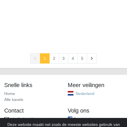
1
2
3
4
5
Snelle links
Meer veilingen
Home
Nederland
Alle kavels
Contact
Volg ons
info@alleveilingen.net
Facebook
Deze website maakt net zoals de meeste websites gebruik van