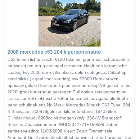
2008 mercedes c63 204 k personenauto
C63 Is een lichte vracht €120 taks per jaar maar achterbank is
aanwezig om terug origineel te maken Heeft een keramische
coating twv 2500 euro. Alle plastic delen ook gecoat Staat op
semi slicks (legaal voor keuring) twv €2000 Remklauwen
opnieuw gelakt Heeft een x pipe voor een diep V8 geluid In mei
2026 groot onderhoud gekregen Full option zetelverwarming
cruise control elektrische koffer kuipzetels navigatie bluetooth
pano schuifdak enz No Merk: Mercedes Model: C63 Type: 204
K Bouwjaar: 2008 Afgelezen kilometerstand: 194076km
Cilinderinhoud: 6208cc Vermogen (kW): 336kW Brandstof:
Benzine Chassisnummer: WDD2042771F150599 Datum
eerste toelating: 11/03/2008 Kleur: Zwart Transmissie:
Automaat Gelijkvormigheidsattest aanwezig: true Carpass: true