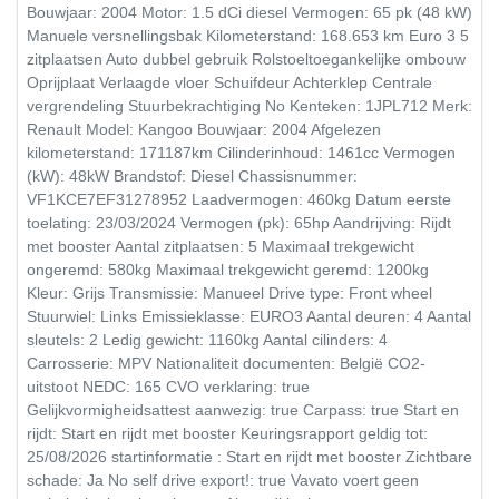
Bouwjaar: 2004 Motor: 1.5 dCi diesel Vermogen: 65 pk (48 kW)
Manuele versnellingsbak Kilometerstand: 168.653 km Euro 3 5
zitplaatsen Auto dubbel gebruik Rolstoeltoegankelijke ombouw
Oprijplaat Verlaagde vloer Schuifdeur Achterklep Centrale
vergrendeling Stuurbekrachtiging No Kenteken: 1JPL712 Merk:
Renault Model: Kangoo Bouwjaar: 2004 Afgelezen
kilometerstand: 171187km Cilinderinhoud: 1461cc Vermogen
(kW): 48kW Brandstof: Diesel Chassisnummer:
VF1KCE7EF31278952 Laadvermogen: 460kg Datum eerste
toelating: 23/03/2024 Vermogen (pk): 65hp Aandrijving: Rijdt
met booster Aantal zitplaatsen: 5 Maximaal trekgewicht
ongeremd: 580kg Maximaal trekgewicht geremd: 1200kg
Kleur: Grijs Transmissie: Manueel Drive type: Front wheel
Stuurwiel: Links Emissieklasse: EURO3 Aantal deuren: 4 Aantal
sleutels: 2 Ledig gewicht: 1160kg Aantal cilinders: 4
Carrosserie: MPV Nationaliteit documenten: België CO2-
uitstoot NEDC: 165 CVO verklaring: true
Gelijkvormigheidsattest aanwezig: true Carpass: true Start en
rijdt: Start en rijdt met booster Keuringsrapport geldig tot:
25/08/2026 startinformatie : Start en rijdt met booster Zichtbare
schade: Ja No self drive export!: true Vavato voert geen