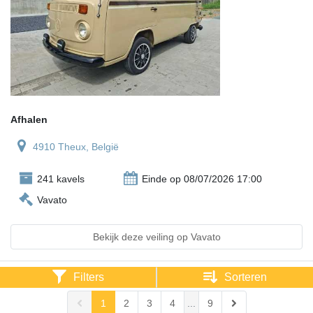
Afhalen
4910 Theux, België
241 kavels
Einde op 08/07/2026 17:00
Vavato
Bekijk deze veiling op Vavato
Filters
Sorteren
1
2
3
4
...
9