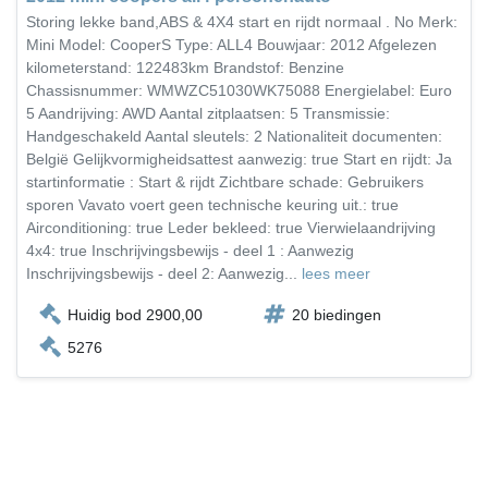
Storing lekke band,ABS & 4X4 start en rijdt normaal . No Merk:
Mini Model: CooperS Type: ALL4 Bouwjaar: 2012 Afgelezen
kilometerstand: 122483km Brandstof: Benzine
Chassisnummer: WMWZC51030WK75088 Energielabel: Euro
5 Aandrijving: AWD Aantal zitplaatsen: 5 Transmissie:
Handgeschakeld Aantal sleutels: 2 Nationaliteit documenten:
België Gelijkvormigheidsattest aanwezig: true Start en rijdt: Ja
startinformatie : Start & rijdt Zichtbare schade: Gebruikers
sporen Vavato voert geen technische keuring uit.: true
Airconditioning: true Leder bekleed: true Vierwielaandrijving
4x4: true Inschrijvingsbewijs - deel 1 : Aanwezig
Inschrijvingsbewijs - deel 2: Aanwezig...
lees meer
Huidig bod 2900,00
20 biedingen
5276