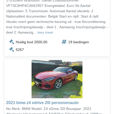
170328km Brandstof: Diesel Chassisnummer:
VF7SC8HP4CA562957 Energielabel: Euro 5b Aantal
zitplaatsen: 5 Transmissie: Automaat Aantal sleutels: 2
Nationaliteit documenten: België Start en rijdt: Start & rijdt
Vavato voert geen technische keuring uit.: true Airconditioning:
true Inschrijvingsbewijs - deel 1 : Aanwezig Inschrijvingsbewijs -
deel 2: Aanwezig...
lees meer
Huidig bod 2000,00
19 biedingen
5267
2021 bmw z4 sdrive 20i personenauto
No Merk: BMW Model: Z4 sDrive 20I Bouwjaar: 2021