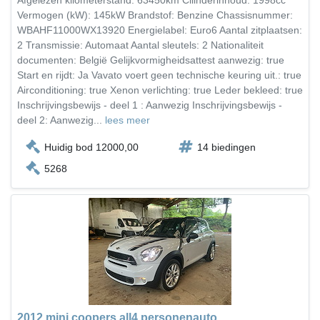
Afgelezen kilometerstand: 63450km Cilinderinhoud: 1998cc
Vermogen (kW): 145kW Brandstof: Benzine Chassisnummer:
WBAHF11000WX13920 Energielabel: Euro6 Aantal zitplaatsen:
2 Transmissie: Automaat Aantal sleutels: 2 Nationaliteit
documenten: België Gelijkvormigheidsattest aanwezig: true
Start en rijdt: Ja Vavato voert geen technische keuring uit.: true
Airconditioning: true Xenon verlichting: true Leder bekleed: true
Inschrijvingsbewijs - deel 1 : Aanwezig Inschrijvingsbewijs -
deel 2: Aanwezig...
lees meer
Huidig bod 12000,00
14 biedingen
5268
2012 mini coopers all4 personenauto