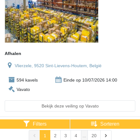
Afhalen
Vlierzele, 9520 Sint-Lievens-Houtem, België
594 kavels
Einde op 10/07/2026 14:00
Vavato
Bekijk deze veiling op Vavato
Filters
Sorteren
1
2
3
4
...
20