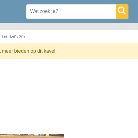
Lot dvd's 30+
t meer bieden op dit kavel.