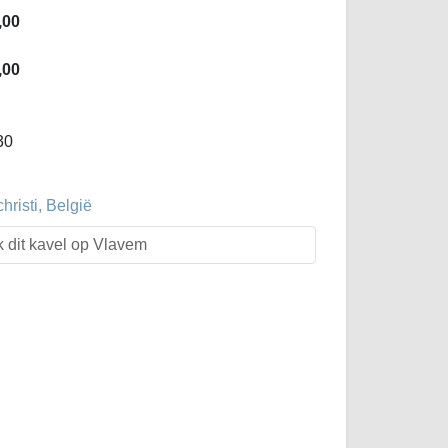
,00
,00
30
hristi, België
k dit kavel op Vlavem