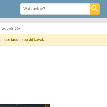
Lot dvd's 30+
t meer bieden op dit kavel.