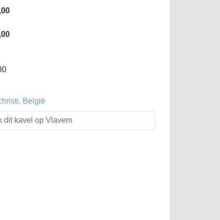
,00
,00
30
hristi, België
k dit kavel op Vlavem