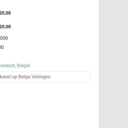
20,00
20,00
-009
00
erpelt, België
t kavel op Belga Veilingen