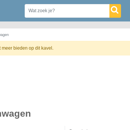
wagen
t meer bieden op dit kavel.
enwagen