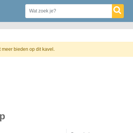
t meer bieden op dit kavel.
ep