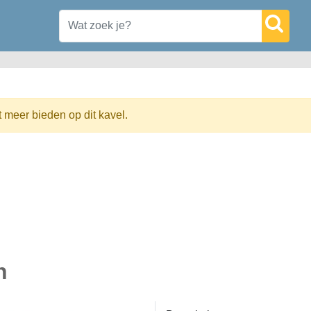
t meer bieden op dit kavel.
n