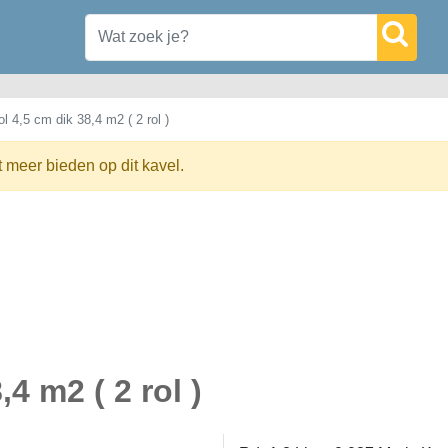
l 4,5 cm dik 38,4 m2 ( 2 rol )
t meer bieden op dit kavel.
4 m2 ( 2 rol )