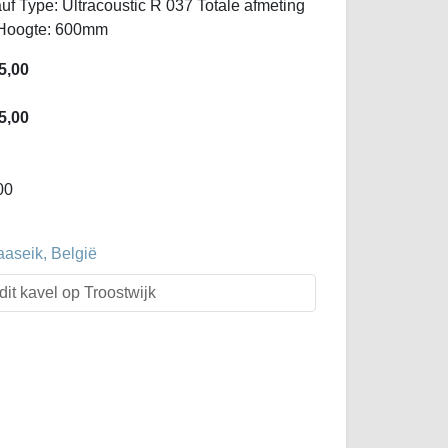
 Type: Ultracoustic R 037 Totale afmeting
 Hoogte: 600mm
5,00
5,00
00
aaseik, België
dit kavel op Troostwijk