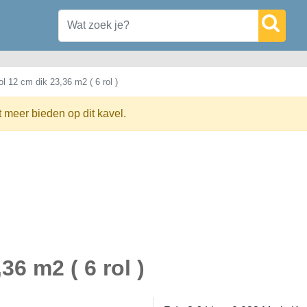
l 12 cm dik 23,36 m2 ( 6 rol )
t meer bieden op dit kavel.
36 m2 ( 6 rol )