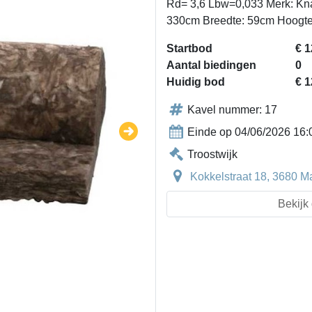
Rd= 3,6 Lbw=0,033 Merk: Knau
330cm Breedte: 59cm Hoogt
Startbod
€ 1
Aantal biedingen
0
Huidig bod
€ 1
Kavel nummer: 17
Einde op 04/06/2026 16:
Troostwijk
Kokkelstraat 18, 3680 M
Bekijk 