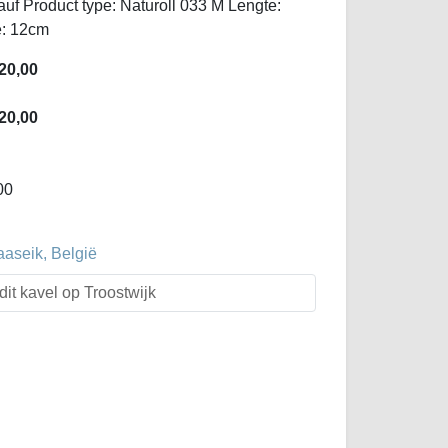
f Product type: Naturoll 033 M Lengte:
e: 12cm
20,00
20,00
00
aaseik, België
dit kavel op Troostwijk