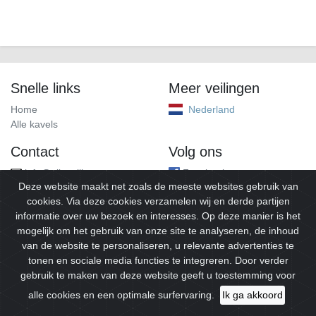
Snelle links
Meer veilingen
Home
Nederland
Alle kavels
Contact
Volg ons
info@alleveilingen.net
Facebook
Deze website maakt net zoals de meeste websites gebruik van
cookies. Via deze cookies verzamelen wij en derde partijen
informatie over uw bezoek en interesses. Op deze manier is het
mogelijk om het gebruik van onze site te analyseren, de inhoud
van de website te personaliseren, u relevante advertenties te
tonen en sociale media functies te integreren. Door verder
gebruik te maken van deze website geeft u toestemming voor
© 2026
Alleveilingen.
Alle rechten voorbehouden.
alle cookies en een optimale surfervaring.
Ik ga akkoord