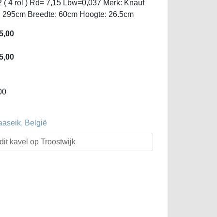
 ( 4 rol ) Rd= 7,15 Lbw=0,037 Merk: Knauf
e: 295cm Breedte: 60cm Hoogte: 26.5cm
5,00
5,00
00
aaseik, België
dit kavel op Troostwijk