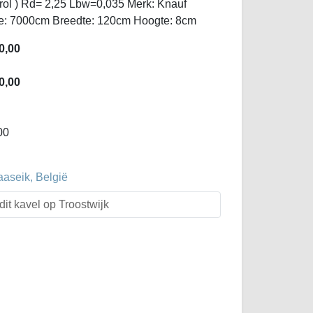
 rol ) Rd= 2,25 Lbw=0,035 Merk: Knauf
ngte: 7000cm Breedte: 120cm Hoogte: 8cm
0,00
0,00
00
aaseik, België
dit kavel op Troostwijk