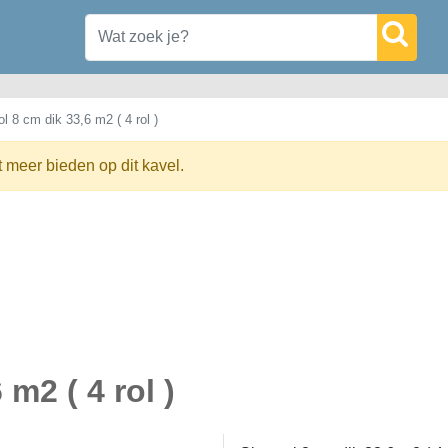
l 8 cm dik 33,6 m2 ( 4 rol )
t meer bieden op dit kavel.
m2 ( 4 rol )