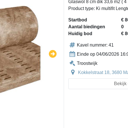
Glaswol 8 cm dik 33,6 m2 ( 4
Product type: Ki multifit Le
Startbod
€ 8
Aantal biedingen
0
Huidig bod
€ 8
Kavel nummer: 41
Einde op 04/06/2026 16:
Troostwijk
Kokkelstraat 18, 3680 M
Bekijk 