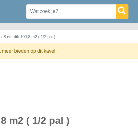
l 8 cm dik 100,8 m2 ( 1/2 pal )
t meer bieden op dit kavel.
8 m2 ( 1/2 pal )