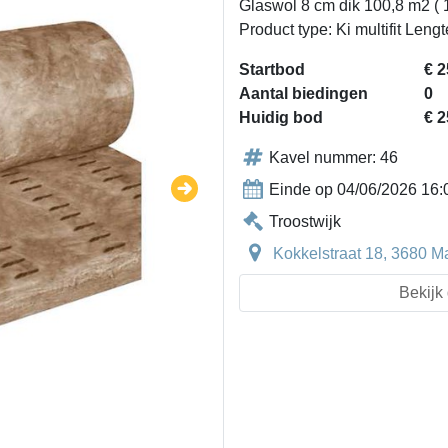
Glaswol 8 cm dik 100,8 m2 ( 
Product type: Ki multifit Le
Startbod
€ 2
Aantal biedingen
0
Huidig bod
€ 2
Kavel nummer: 46
Einde op 04/06/2026 16:
Troostwijk
Kokkelstraat 18, 3680 M
Bekijk 