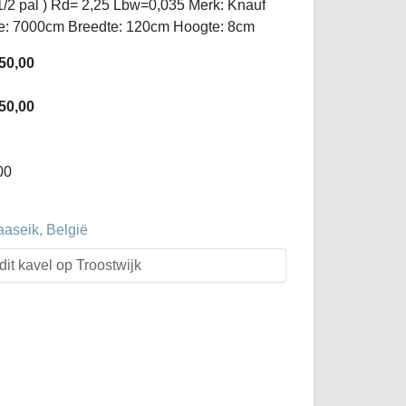
1/2 pal ) Rd= 2,25 Lbw=0,035 Merk: Knauf
ngte: 7000cm Breedte: 120cm Hoogte: 8cm
50,00
50,00
00
aaseik, België
dit kavel op Troostwijk