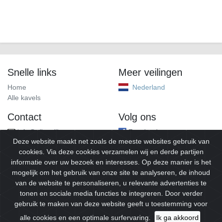
Snelle links
Meer veilingen
Home
Nederland
Alle kavels
Contact
Volg ons
info@alleveilingen.net
Facebook
Deze website maakt net zoals de meeste websites gebruik van
cookies. Via deze cookies verzamelen wij en derde partijen
informatie over uw bezoek en interesses. Op deze manier is het
mogelijk om het gebruik van onze site te analyseren, de inhoud
van de website te personaliseren, u relevante advertenties te
tonen en sociale media functies te integreren. Door verder
gebruik te maken van deze website geeft u toestemming voor
© 2026
Alleveilingen.
Alle rechten voorbehouden.
alle cookies en een optimale surfervaring.
Ik ga akkoord