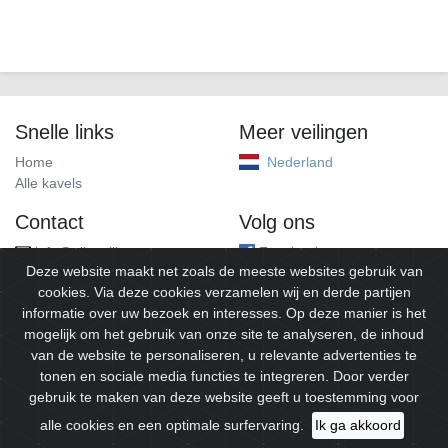
Snelle links
Meer veilingen
Home
Nederland
Alle kavels
Contact
Volg ons
info@alleveilingen.net
Facebook
Deze website maakt net zoals de meeste websites gebruik van
cookies. Via deze cookies verzamelen wij en derde partijen
informatie over uw bezoek en interesses. Op deze manier is het
mogelijk om het gebruik van onze site te analyseren, de inhoud
van de website te personaliseren, u relevante advertenties te
tonen en sociale media functies te integreren. Door verder
gebruik te maken van deze website geeft u toestemming voor
© 2026
Alleveilingen.
Alle rechten voorbehouden.
alle cookies en een optimale surfervaring.
Ik ga akkoord