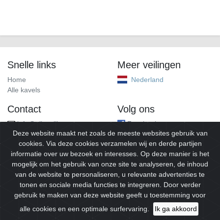
Snelle links
Meer veilingen
Home
Nederland
Alle kavels
Contact
Volg ons
info@alleveilingen.net
Facebook
Deze website maakt net zoals de meeste websites gebruik van
cookies. Via deze cookies verzamelen wij en derde partijen
informatie over uw bezoek en interesses. Op deze manier is het
mogelijk om het gebruik van onze site te analyseren, de inhoud
van de website te personaliseren, u relevante advertenties te
tonen en sociale media functies te integreren. Door verder
gebruik te maken van deze website geeft u toestemming voor
© 2026
Alleveilingen.
Alle rechten voorbehouden.
alle cookies en een optimale surfervaring.
Ik ga akkoord