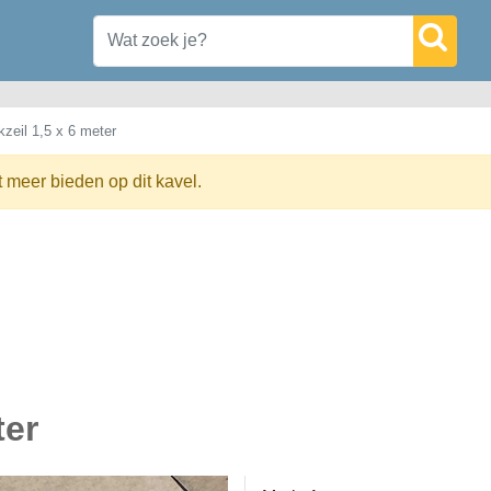
kzeil 1,5 x 6 meter
t meer bieden op dit kavel.
ter