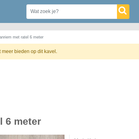
anriem met ratel 6 meter
t meer bieden op dit kavel.
l 6 meter