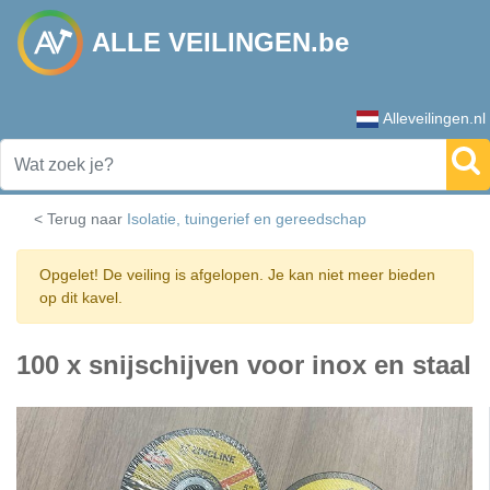
ALLE VEILINGEN.be
Alleveilingen.nl
< Terug naar
Isolatie, tuingerief en gereedschap
Opgelet! De veiling is afgelopen. Je kan niet meer bieden
op dit kavel.
100 x snijschijven voor inox en staal