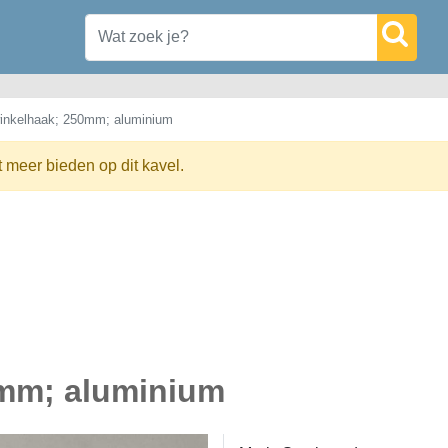
winkelhaak; 250mm; aluminium
t meer bieden op dit kavel.
0mm; aluminium