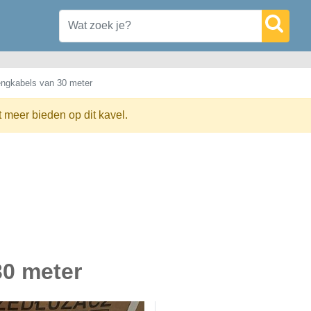
engkabels van 30 meter
t meer bieden op dit kavel.
30 meter