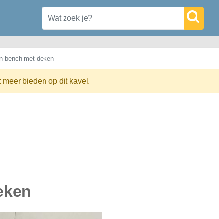
n bench met deken
t meer bieden op dit kavel.
eken