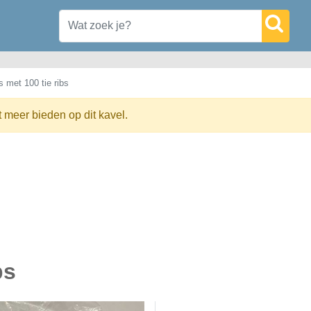
s met 100 tie ribs
t meer bieden op dit kavel.
bs