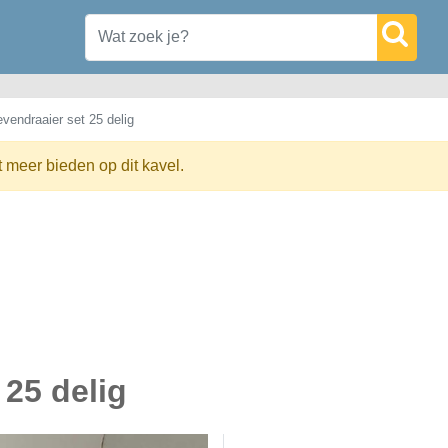
vendraaier set 25 delig
t meer bieden op dit kavel.
 25 delig