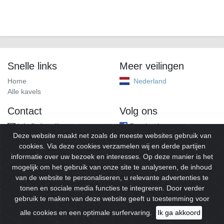
Snelle links
Meer veilingen
Home
Nederland
Alle kavels
Contact
Volg ons
info@alleveilingen.net
Facebook
Deze website maakt net zoals de meeste websites gebruik van
cookies. Via deze cookies verzamelen wij en derde partijen
informatie over uw bezoek en interesses. Op deze manier is het
mogelijk om het gebruik van onze site te analyseren, de inhoud
van de website te personaliseren, u relevante advertenties te
tonen en sociale media functies te integreren. Door verder
gebruik te maken van deze website geeft u toestemming voor
© 2026
Alleveilingen.
Alle rechten voorbehouden.
alle cookies en een optimale surfervaring.
Ik ga akkoord