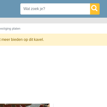
estiging platen
t meer bieden op dit kavel.