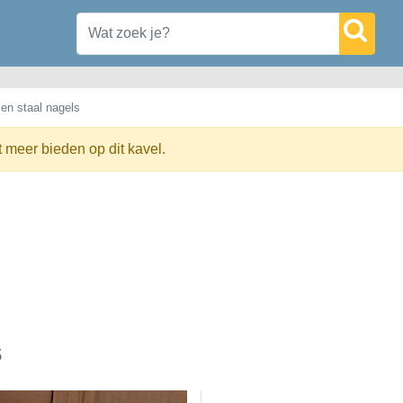
en staal nagels
t meer bieden op dit kavel.
s