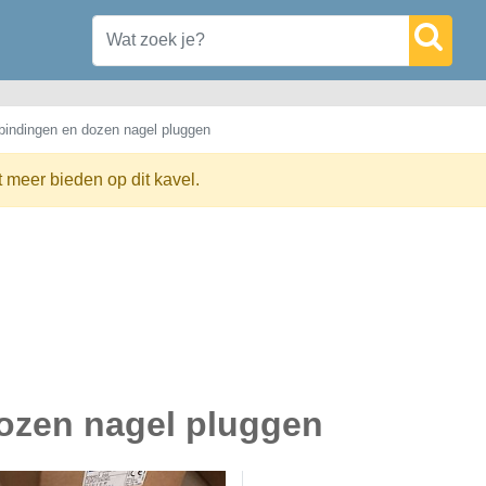
bindingen en dozen nagel pluggen
t meer bieden op dit kavel.
dozen nagel pluggen