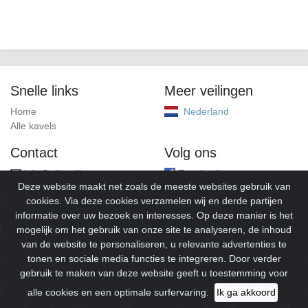
Snelle links
Meer veilingen
Home
Nederland
Alle kavels
Contact
Volg ons
info@alleveilingen.net
Facebook
Deze website maakt net zoals de meeste websites gebruik van
cookies. Via deze cookies verzamelen wij en derde partijen
informatie over uw bezoek en interesses. Op deze manier is het
mogelijk om het gebruik van onze site te analyseren, de inhoud
van de website te personaliseren, u relevante advertenties te
tonen en sociale media functies te integreren. Door verder
gebruik te maken van deze website geeft u toestemming voor
© 2026
Alleveilingen.
Alle rechten voorbehouden.
alle cookies en een optimale surfervaring.
Ik ga akkoord