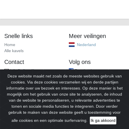
Snelle links
Meer veilingen
Home
Nederland
Alle kavels
Contact
Volg ons
info@alleveilingen.net
Facebook
Deze website maakt net zoals de meeste websites gebruik van
cookies. Via deze cookies verzamelen wij en derde partijen
informatie over uw bezoek en interesses. Op deze manier is het
mogelijk om het gebruik van onze site te analyseren, de inhoud
van de website te personaliseren, u relevante advertenties te
tonen en sociale media functies te integreren. Door verder
gebruik te maken van deze website geeft u toestemming voor
© 2026
Alleveilingen.
Alle rechten voorbehouden.
alle cookies en een optimale surfervaring.
Ik ga akkoord