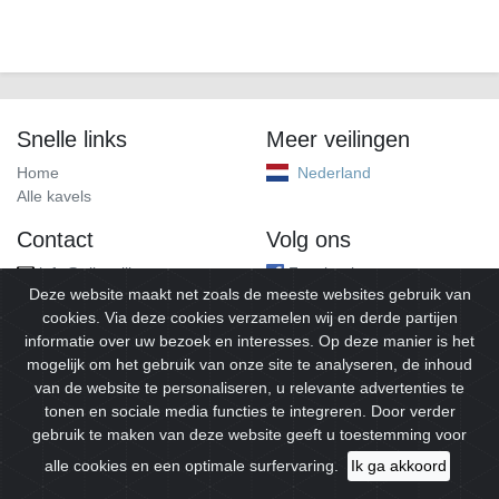
Snelle links
Meer veilingen
Home
Nederland
Alle kavels
Contact
Volg ons
info@alleveilingen.net
Facebook
Deze website maakt net zoals de meeste websites gebruik van
cookies. Via deze cookies verzamelen wij en derde partijen
informatie over uw bezoek en interesses. Op deze manier is het
mogelijk om het gebruik van onze site te analyseren, de inhoud
van de website te personaliseren, u relevante advertenties te
tonen en sociale media functies te integreren. Door verder
gebruik te maken van deze website geeft u toestemming voor
© 2026
Alleveilingen.
Alle rechten voorbehouden.
alle cookies en een optimale surfervaring.
Ik ga akkoord