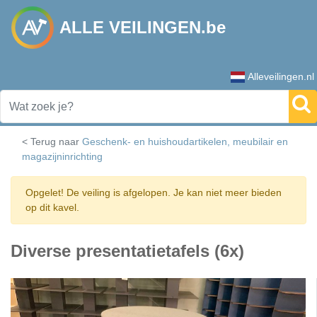
ALLE VEILINGEN.be
Alleveilingen.nl
< Terug naar
Geschenk- en huishoudartikelen, meubilair en
magazijninrichting
Opgelet! De veiling is afgelopen. Je kan niet meer bieden
op dit kavel.
Diverse presentatietafels (6x)