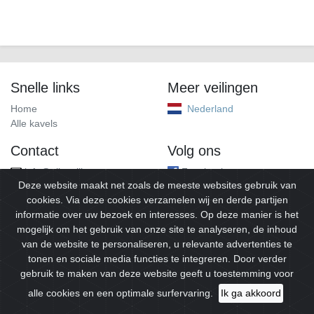
Snelle links
Meer veilingen
Home
Nederland
Alle kavels
Contact
Volg ons
info@alleveilingen.net
Facebook
Deze website maakt net zoals de meeste websites gebruik van
cookies. Via deze cookies verzamelen wij en derde partijen
informatie over uw bezoek en interesses. Op deze manier is het
mogelijk om het gebruik van onze site te analyseren, de inhoud
van de website te personaliseren, u relevante advertenties te
tonen en sociale media functies te integreren. Door verder
gebruik te maken van deze website geeft u toestemming voor
© 2026
Alleveilingen.
Alle rechten voorbehouden.
alle cookies en een optimale surfervaring.
Ik ga akkoord