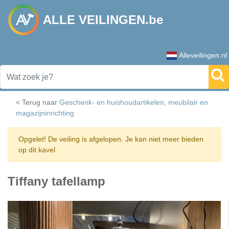
ALLE VEILINGEN.be
Alleveilingen.nl
< Terug naar
Geschenk- en huishoudartikelen, meubilair en
magazijninrichting
Opgelet! De veiling is afgelopen. Je kan niet meer bieden
op dit kavel.
Tiffany tafellamp