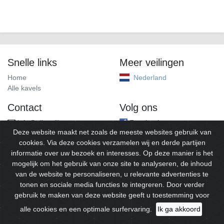
Snelle links
Meer veilingen
Home
Nederland
Alle kavels
Contact
Volg ons
info@alleveilingen.net
Facebook
Deze website maakt net zoals de meeste websites gebruik van
cookies. Via deze cookies verzamelen wij en derde partijen
informatie over uw bezoek en interesses. Op deze manier is het
mogelijk om het gebruik van onze site te analyseren, de inhoud
van de website te personaliseren, u relevante advertenties te
tonen en sociale media functies te integreren. Door verder
gebruik te maken van deze website geeft u toestemming voor
© 2026
Alleveilingen.
Alle rechten voorbehouden.
alle cookies en een optimale surfervaring.
Ik ga akkoord