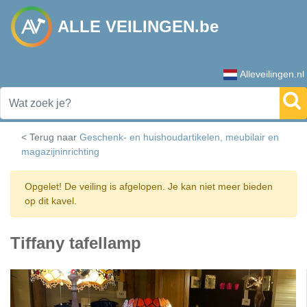
ALLE VEILINGEN.be
Alleveilingen.nl
< Terug naar
Geschenk- en huishoudartikelen, meubilair en
magazijninrichting
Opgelet! De veiling is afgelopen. Je kan niet meer bieden
op dit kavel.
Tiffany tafellamp