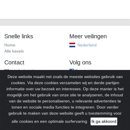
Snelle links
Meer veilingen
Home
Nederland
Alle kavels
Contact
Volg ons
info@alleveilingen.net
Facebook
Deze website maakt net zoals de meeste websites gebruik van
cookies. Via deze cookies verzamelen wij en derde partijen
informatie over uw bezoek en interesses. Op deze manier is het
mogelijk om het gebruik van onze site te analyseren, de inhoud
van de website te personaliseren, u relevante advertenties te
tonen en sociale media functies te integreren. Door verder
gebruik te maken van deze website geeft u toestemming voor
© 2026
Alleveilingen.
Alle rechten voorbehouden.
alle cookies en een optimale surfervaring.
Ik ga akkoord