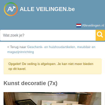
ALLE VEILINGEN.be
Alleveilingen.nl
< Terug naar
Geschenk- en huishoudartikelen, meubilair en
magazijninrichting
Opgelet! De veiling is afgelopen. Je kan niet meer bieden
op dit kavel.
Kunst decoratie (7x)