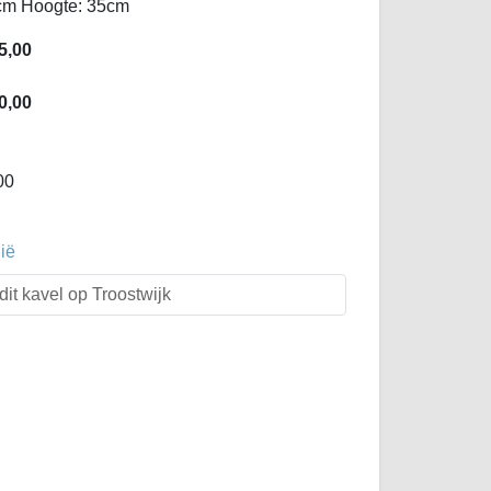
cm Hoogte: 35cm
5,00
0,00
00
ië
dit kavel op Troostwijk