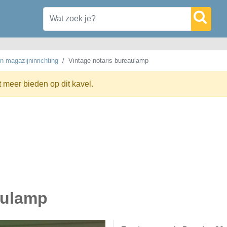
n magazijninrichting
Vintage notaris bureaulamp
t meer bieden op dit kavel.
aulamp