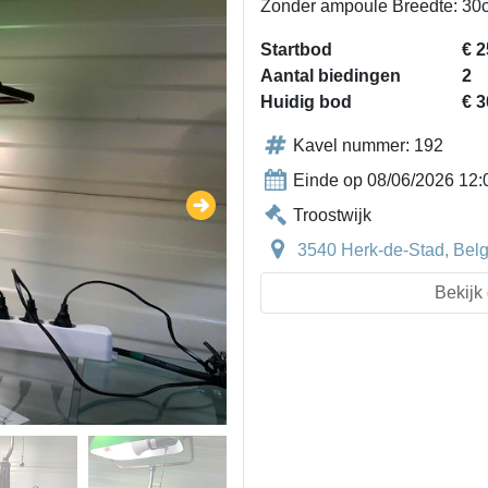
Zonder ampoule Breedte: 30
Startbod
€ 2
Aantal biedingen
2
Huidig bod
€ 3
Kavel nummer: 192
Einde op 08/06/2026 12:
Troostwijk
3540 Herk-de-Stad, Belg
Bekijk 