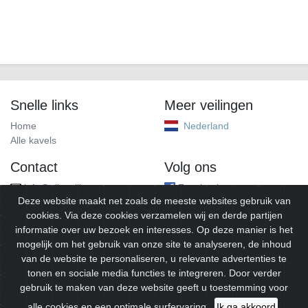
Snelle links
Meer veilingen
Home
Nederland
Alle kavels
Contact
Volg ons
info@alleveilingen.net
Facebook
Deze website maakt net zoals de meeste websites gebruik van
cookies. Via deze cookies verzamelen wij en derde partijen
informatie over uw bezoek en interesses. Op deze manier is het
mogelijk om het gebruik van onze site te analyseren, de inhoud
van de website te personaliseren, u relevante advertenties te
tonen en sociale media functies te integreren. Door verder
gebruik te maken van deze website geeft u toestemming voor
© 2026
Alleveilingen.
Alle rechten voorbehouden.
alle cookies en een optimale surfervaring.
Ik ga akkoord