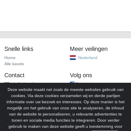
Snelle links
Meer veilingen
Home
Nederland
Alle kavels
Contact
Volg ons
info@alleveilingen.net
Facebook
Deze website maakt net zoals de meeste websites gebruik van
cookies. Via deze cookies verzamelen wij en derde partijen
informatie over uw bezoek en interesses. Op deze manier is het
mogelijk om het gebruik van onze site te analyseren, de inhoud
van de website te personaliseren, u relevante advertenties te
tonen en sociale media functies te integreren. Door verder
gebruik te maken van deze website geeft u toestemming voor
© 2026
Alleveilingen.
Alle rechten voorbehouden.