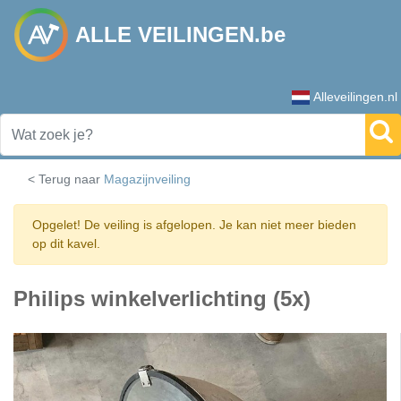
ALLE VEILINGEN.be
Alleveilingen.nl
< Terug naar
Magazijnveiling
Opgelet! De veiling is afgelopen. Je kan niet meer bieden
op dit kavel.
Philips winkelverlichting (5x)