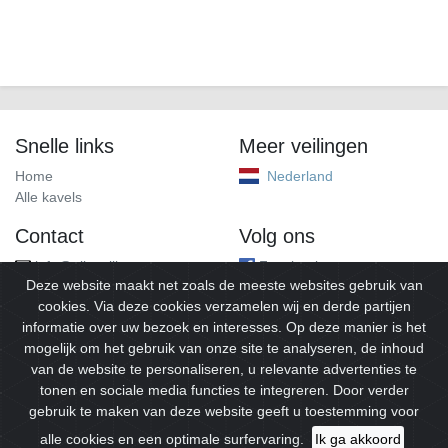
Snelle links
Meer veilingen
Home
Nederland
Alle kavels
Contact
Volg ons
info@alleveilingen.net
Facebook
Deze website maakt net zoals de meeste websites gebruik van
cookies. Via deze cookies verzamelen wij en derde partijen
informatie over uw bezoek en interesses. Op deze manier is het
mogelijk om het gebruik van onze site te analyseren, de inhoud
van de website te personaliseren, u relevante advertenties te
tonen en sociale media functies te integreren. Door verder
gebruik te maken van deze website geeft u toestemming voor
© 2026
Alleveilingen.
Alle rechten voorbehouden.
alle cookies en een optimale surfervaring.
Ik ga akkoord