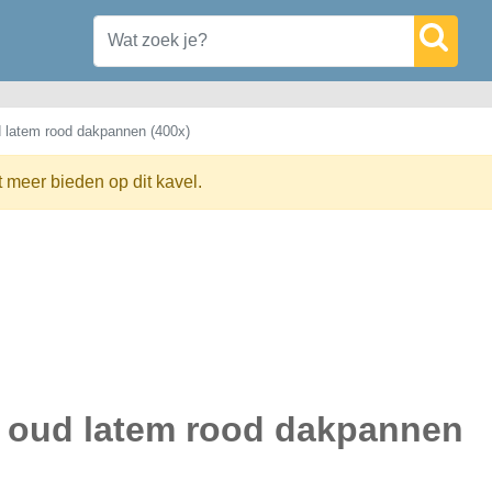
 latem rood dakpannen (400x)
t meer bieden op dit kavel.
 oud latem rood dakpannen