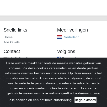
Snelle links
Meer veilingen
Home
Nederland
Alle kavels
Contact
Volg ons
info@alleveilingen.net
Facebook
Deze website maakt net zoals de meeste websites gebruik van
cookies. Via deze cookies verzamelen wij en derde partijen
informatie over uw bezoek en interesses. Op deze manier is het
mogelijk om het gebruik van onze site te analyseren, de inhoud
van de website te personaliseren, u relevante advertenties te
tonen en sociale media functies te integreren. Door verder
gebruik te maken van deze website geeft u toestemming voor
© 2026
Alleveilingen.
Alle rechten voorbehouden.
alle cookies en een optimale surfervaring.
Ik ga akkoord