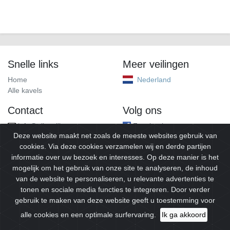
Snelle links
Meer veilingen
Home
Nederland
Alle kavels
Contact
Volg ons
info@alleveilingen.net
Facebook
Deze website maakt net zoals de meeste websites gebruik van
cookies. Via deze cookies verzamelen wij en derde partijen
informatie over uw bezoek en interesses. Op deze manier is het
mogelijk om het gebruik van onze site te analyseren, de inhoud
van de website te personaliseren, u relevante advertenties te
tonen en sociale media functies te integreren. Door verder
gebruik te maken van deze website geeft u toestemming voor
© 2026
Alleveilingen.
Alle rechten voorbehouden.
alle cookies en een optimale surfervaring.
Ik ga akkoord