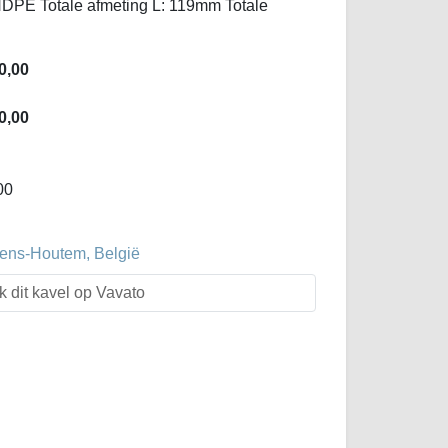
HDPE Totale afmeting L: 119mm Totale
0,00
0,00
00
evens-Houtem, België
k dit kavel op Vavato