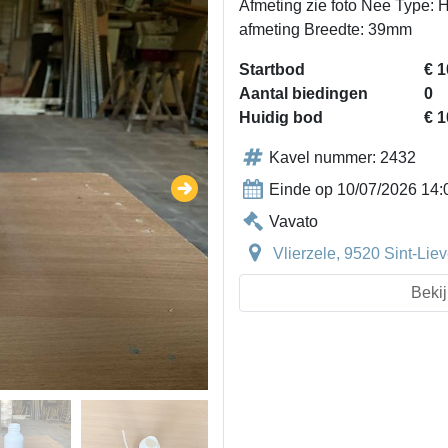
Afmeting zie foto Nee Type: 
afmeting Breedte: 39mm
Startbod
€ 1
Aantal biedingen
0
Huidig bod
€ 1
Kavel nummer: 2432
Einde op 10/07/2026 14:
Vavato
Vlierzele, 9520 Sint-Li
Bekij