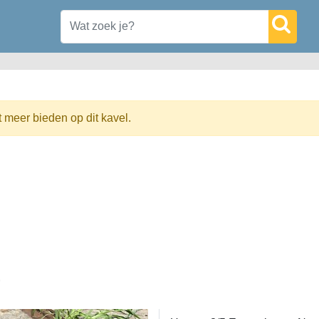
t meer bieden op dit kavel.
)