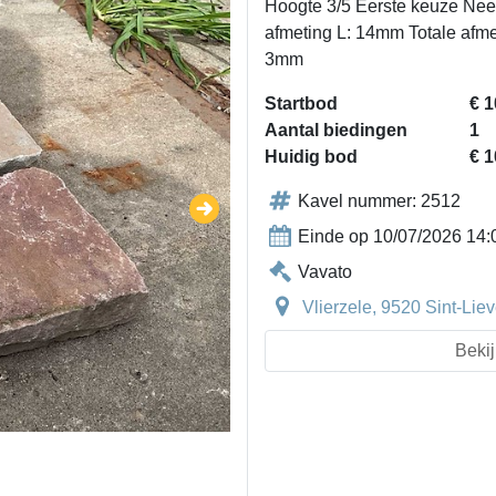
Hoogte 3/5 Eerste keuze Nee
afmeting L: 14mm Totale afme
3mm
Startbod
€ 1
Aantal biedingen
1
Huidig bod
€ 1
Kavel nummer: 2512
Einde op 10/07/2026 14:
Vavato
Vlierzele, 9520 Sint-Li
Bekij