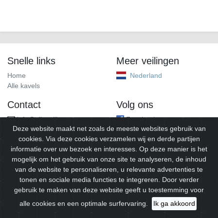
Snelle links
Meer veilingen
Home
Nederland
Alle kavels
Contact
Volg ons
info@alleveilingen.net
Facebook
Deze website maakt net zoals de meeste websites gebruik van
cookies. Via deze cookies verzamelen wij en derde partijen
informatie over uw bezoek en interesses. Op deze manier is het
mogelijk om het gebruik van onze site te analyseren, de inhoud
van de website te personaliseren, u relevante advertenties te
tonen en sociale media functies te integreren. Door verder
gebruik te maken van deze website geeft u toestemming voor
© 2026
Alleveilingen.
Alle rechten voorbehouden.
alle cookies en een optimale surfervaring.
Ik ga akkoord