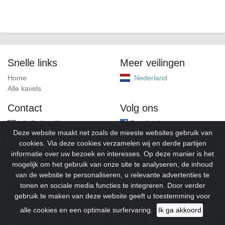
Snelle links
Meer veilingen
Home
Nederland
Alle kavels
Contact
Volg ons
info@alleveilingen.net
Facebook
Deze website maakt net zoals de meeste websites gebruik van
cookies. Via deze cookies verzamelen wij en derde partijen
informatie over uw bezoek en interesses. Op deze manier is het
mogelijk om het gebruik van onze site te analyseren, de inhoud
van de website te personaliseren, u relevante advertenties te
tonen en sociale media functies te integreren. Door verder
gebruik te maken van deze website geeft u toestemming voor
© 2026
Alleveilingen.
Alle rechten voorbehouden.
alle cookies en een optimale surfervaring.
Ik ga akkoord