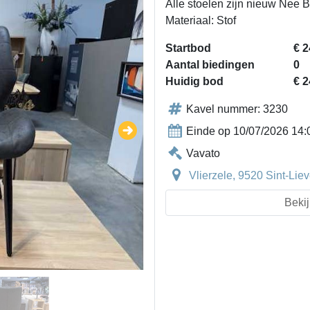
Alle stoelen zijn nieuw Nee 
Materiaal: Stof
Startbod
€ 2
Aantal biedingen
0
Huidig bod
€ 2
Kavel nummer: 3230
Einde op 10/07/2026 14:
Vavato
Vlierzele, 9520 Sint-Li
Bekij