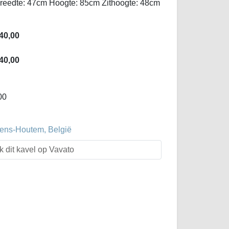
Breedte: 47cm Hoogte: 85cm Zithoogte: 48cm
40,00
40,00
00
evens-Houtem, België
k dit kavel op Vavato