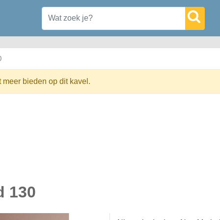
0
t meer bieden op dit kavel.
d 130