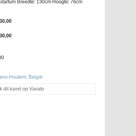
Starfurn Breedte: 130cm Hoogte: 76cm
30,00
30,00
00
evens-Houtem, België
k dit kavel op Vavato