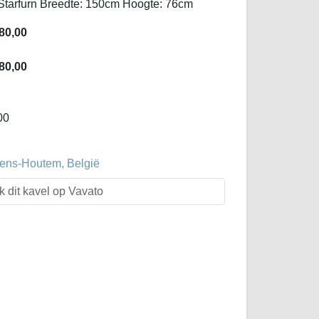
Starfurn Breedte: 150cm Hoogte: 76cm
80,00
80,00
00
evens-Houtem, België
k dit kavel op Vavato