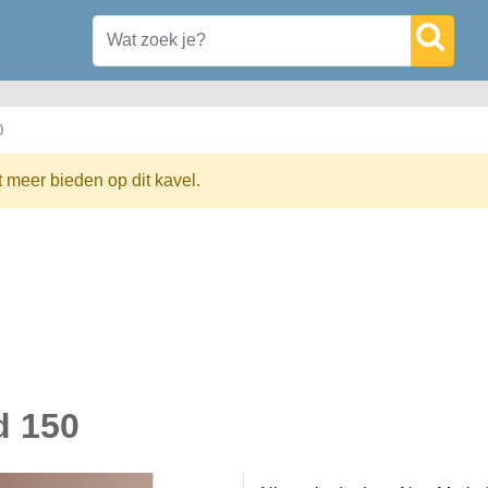
0
t meer bieden op dit kavel.
d 150